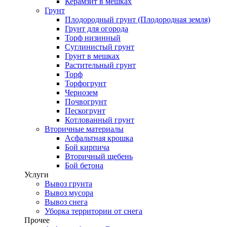
Керамзит в мешках
Грунт
Плодородный грунт (Плодородная земля)
Грунт для огорода
Торф низинный
Суглинистый грунт
Грунт в мешках
Растительный грунт
Торф
Торфогрунт
Чернозем
Почвогрунт
Пескогрунт
Котлованный грунт
Вторичные материалы
Асфальтная крошка
Бой кирпича
Вторичный щебень
Бой бетона
Услуги
Вывоз грунта
Вывоз мусора
Вывоз снега
Уборка территории от снега
Прочее